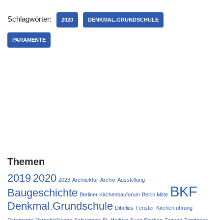
Schlagwörter:
2020
DENKMAL.GRUNDSCHULE
PARAMENTE
Themen
2019
2020
2023
Architektur
Archiv
Ausstellung
BKF
Baugeschichte
Berliner Kirchenbauforum
Berlin Mitte
Denkmal.Grundschule
Dibelius
Fenster
Kirchenführung