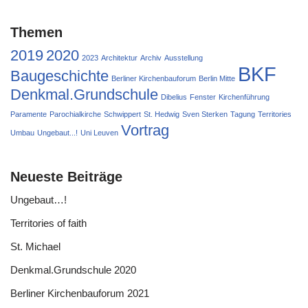
Themen
2019
2020
2023
Architektur
Archiv
Ausstellung
BKF
Baugeschichte
Berliner Kirchenbauforum
Berlin Mitte
Denkmal.Grundschule
Dibelius
Fenster
Kirchenführung
Paramente
Parochialkirche
Schwippert
St. Hedwig
Sven Sterken
Tagung
Territories
Vortrag
Umbau
Ungebaut...!
Uni Leuven
Neueste Beiträge
Ungebaut…!
Territories of faith
St. Michael
Denkmal.Grundschule 2020
Berliner Kirchenbauforum 2021